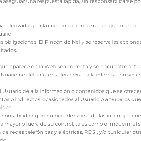
 asegurar una respuesta rápida, sin responsabilizarse po
cias derivadas por la comunicación de datos que no sean
ario.
 obligaciones, El Rincón de Nelly se reserva las accione
citados.
 que aparece en la Web sea correcta y se encuentre actua
Usuario no deberá considerar exacta la información sin 
l Usuario dé a la información o contenidos que se ofrec
ctos o indirectos, ocasionados al Usuario o a terceros q
idos.
sponsabilidad que pudiera derivarse de las interrupcione
a mayor o fuera de su control, tales como el módem, el 
de redes telefónicas y eléctricas, RDSI, y/o cualquier otr
io.