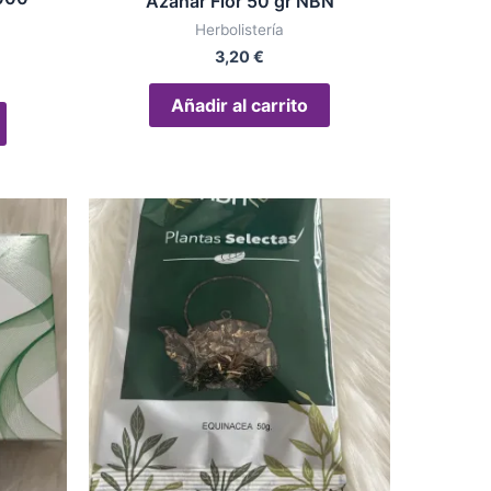
Azahar Flor 50 gr NBN
Herbolistería
3,20
€
Añadir al carrito