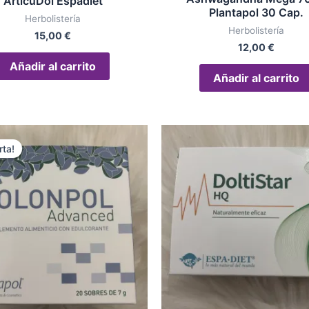
ArticuDol Espadiet
Plantapol 30 Cap.
Herbolistería
Herbolistería
15,00
€
12,00
€
Añadir al carrito
Añadir al carrito
El
El
precio
precio
rta!
original
actual
era:
es:
20,00 €.
15,00 €.