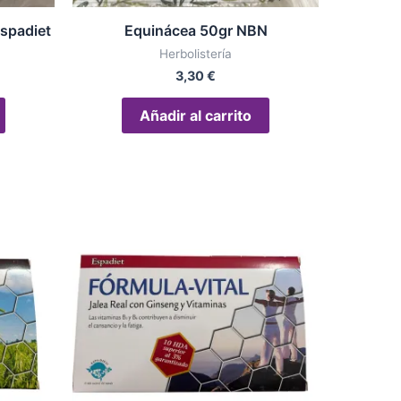
Espadiet
Equinácea 50gr NBN
Herbolistería
3,30
€
Añadir al carrito