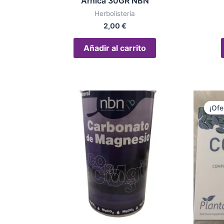
Arnica 30GR NBN
Herbolistería
2,00
€
Añadir al carrito
¡Ofe