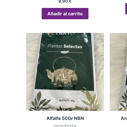
8,90
€
Añadir al carrito
Alfalfa 50Gr NBN
An
Herbolistería