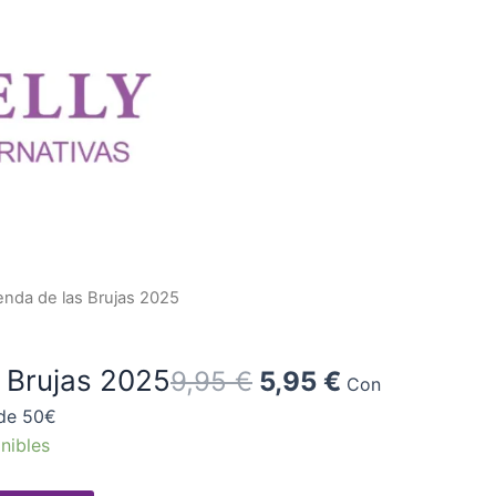
El
El
nda de las Brujas 2025
precio
precio
original
actual
 Brujas 2025
9,95
€
5,95
€
era:
es:
Con
9,95 €.
5,95 €.
 de 50€
nibles