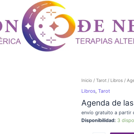
Agenda
Inicio
/
Tarot
/
Libros
/ Age
de
Libros
,
Tarot
las
Agenda de las
Brujas
2025
envío gratuito a partir
cantidad
Disponibilidad:
3 dispo