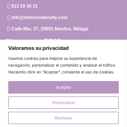
613 19 30 31
info@elrincondenelly.com
Calle Mar, 37, 29691 Manilva, Málaga
Síguenos en RRSS
Valoramos su privacidad
Instagram
Usamos cookies para mejorar su experiencia de
Facebook
navegación, personalizar el contenido y analizar el tráfico.
Haciendo click en "Aceptar", consiente el uso de cookies.
Carrito
Aceptar
Mi cuenta
Aviso Legal
|
Política de privacidad
|
Política de cookies
Personalizar
© 2024 El Rincón de Nelly. Todos los derechos reservados.
Rechazar