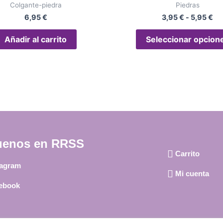
Colgante-piedra
Piedras
6,95
€
3,95
€
-
5,95
€
Añadir al carrito
Seleccionar opcion
uenos en RRSS
Carrito
tagram
Mi cuenta
ebook