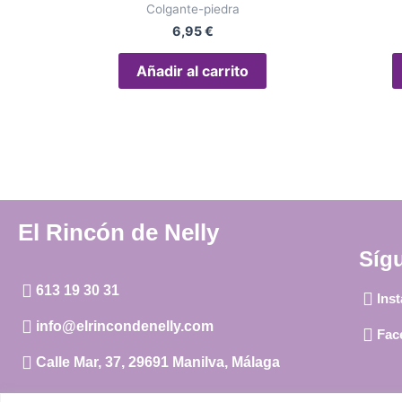
Colgante-piedra
6,95
€
Añadir al carrito
El Rincón de Nelly
Síg
613 19 30 31
Ins
info@elrincondenelly.com
Fac
Calle Mar, 37, 29691 Manilva, Málaga