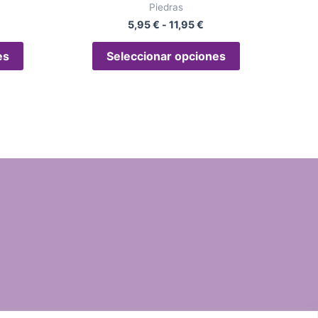
Piedras
de
de
5,95
€
-
11,95
€
producto
producto
es
Seleccionar opciones