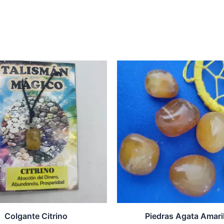
Ra
de
pr
de
3,
ha
5,
Colgante Citrino
Piedras Agata Amaril