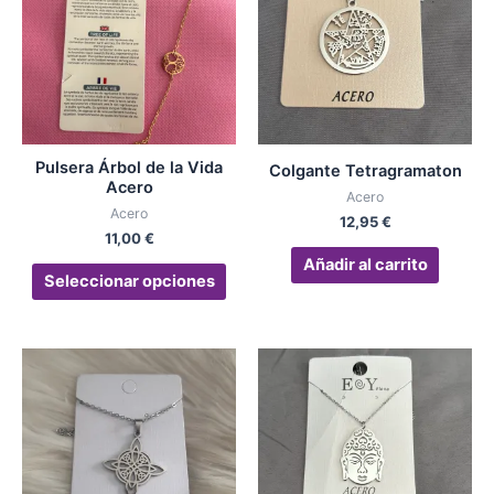
múltiples
variantes.
Las
opciones
se
pueden
Pulsera Árbol de la Vida
Colgante Tetragramaton
elegir
Acero
Acero
en
Acero
12,95
€
la
11,00
€
página
Añadir al carrito
Seleccionar opciones
de
producto