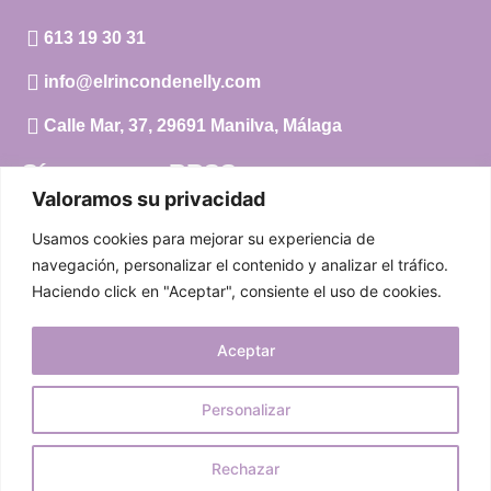
613 19 30 31
info@elrincondenelly.com
Calle Mar, 37, 29691 Manilva, Málaga
Síguenos en RRSS
Valoramos su privacidad
Instagram
Usamos cookies para mejorar su experiencia de
Facebook
navegación, personalizar el contenido y analizar el tráfico.
Haciendo click en "Aceptar", consiente el uso de cookies.
Carrito
Aceptar
Mi cuenta
Aviso Legal
|
Política de privacidad
|
Política de cookies
Personalizar
© 2024 El Rincón de Nelly. Todos los derechos reservados.
Rechazar