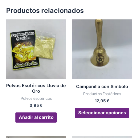
Productos relacionados
Est
pro
tien
múlt
vari
Las
opc
se
pue
Polvos Esotéricos Lluvia de
Campanilla con Simbolo
eleg
Oro
Productos Esotéricos
en
Polvos esotéricos
12,95
€
la
3,95
€
pág
Seleccionar opciones
Añadir al carrito
de
pro