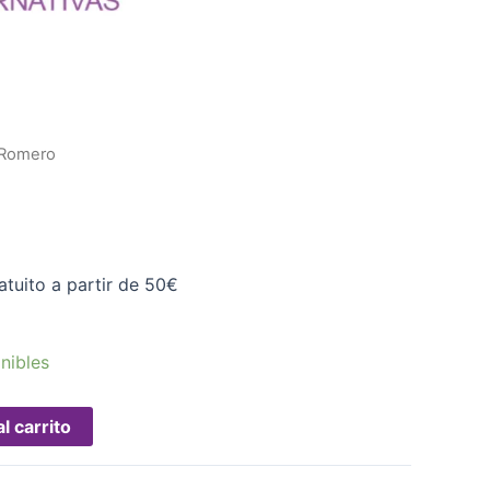
 Romero
o
atuito a partir de 50€
nibles
l carrito