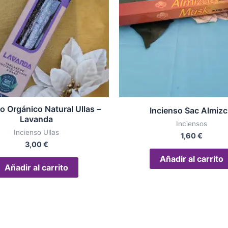
o Orgánico Natural Ullas –
Incienso Sac Almizc
Lavanda
Inciensos
Incienso Ullas
1,60
€
3,00
€
Añadir al carrito
Añadir al carrito