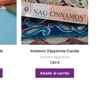
le
Incienso Vijayshree Canela
incienso Vijayshree
1,90
€
Añadir al carrito