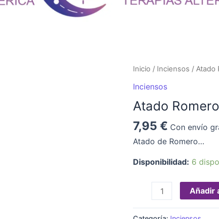
Atado
Inicio
/
Inciensos
/ Atado
Romero
Inciensos
cantidad
Atado Romer
7,95
€
Con envío gr
Atado de Romero…
Disponibilidad:
6 dispo
Añadir a
Categoría:
Inciensos