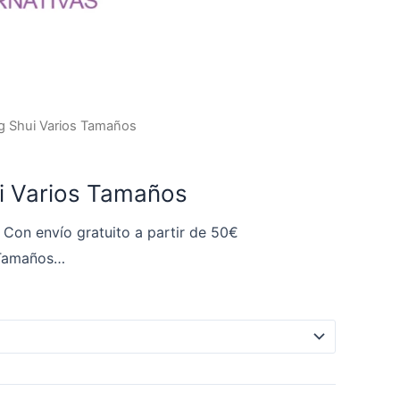
Rango
g Shui Varios Tamaños
de
precios:
i Varios Tamaños
desde
3,50 €
Con envío gratuito a partir de 50€
hasta
 Tamaños…
8,50 €