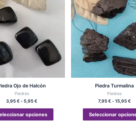
producto
precios:
pr
desde
de
tiene
3,95 €
7,
múltiples
hasta
ha
variantes.
5,95 €
15
Las
opciones
se
pueden
elegir
en
la
iedra Ojo de Halcón
Piedra Turmalina
página
Piedras
Piedras
de
3,95
€
-
5,95
€
7,95
€
-
15,95
€
producto
eleccionar opciones
Seleccionar opcion