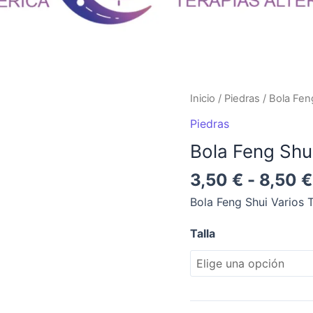
Bola
Inicio
/
Piedras
/ Bola Fen
Feng
Piedras
Shui
Bola Feng Shu
Varios
Tamaños
3,50
€
-
8,50
€
cantidad
Bola Feng Shui Varios
Talla