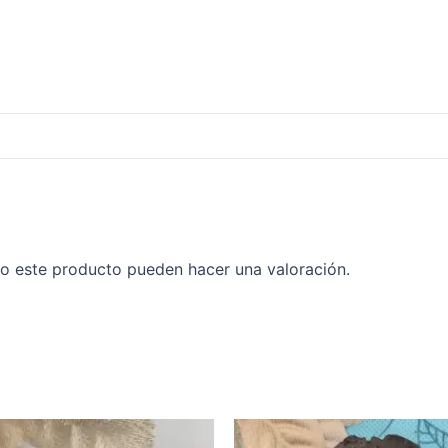
o este producto pueden hacer una valoración.
Rango
Ra
Este
de
de