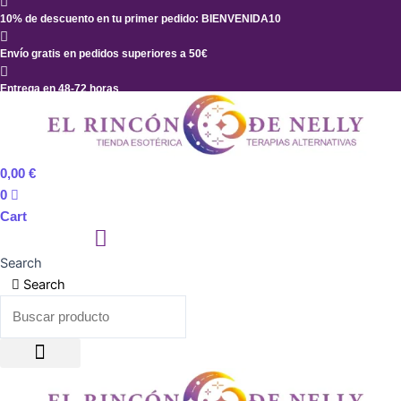
Ir
10% de descuento en tu primer pedido: BIENVENIDA10
Suerte
al
cantidad
contenido
Envío gratis en pedidos superiores a 50€
Entrega en 48-72 horas
0,00
€
0
Cart
Search
Search