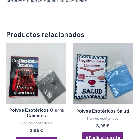
producto pueden hacer una valoración.
Productos relacionados
Polvos Esotéricos Cierra
Polvos Esotéricos Salud
Caminos
Polvos esotéricos
Polvos esotéricos
3,95
€
3,95
€
Añadir al carrito