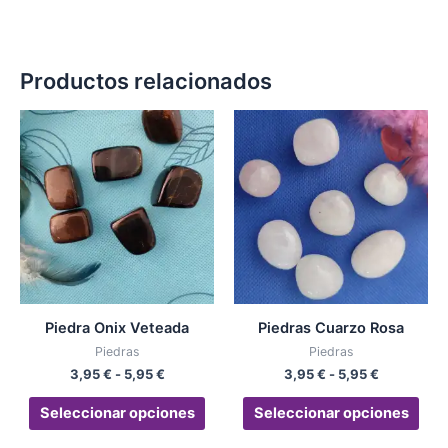
Productos relacionados
Rango
Rango
Este
Est
de
de
producto
pro
precios:
precios:
desde
tiene
desde
tien
3,95 €
3,95 €
múltiples
múlt
hasta
hasta
variantes.
vari
5,95 €
5,95 €
Las
Las
opciones
opc
se
se
pueden
pue
Piedra Onix Veteada
Piedras Cuarzo Rosa
elegir
eleg
Piedras
Piedras
en
en
3,95
€
-
5,95
€
3,95
€
-
5,95
€
la
la
página
pág
Seleccionar opciones
Seleccionar opciones
de
de