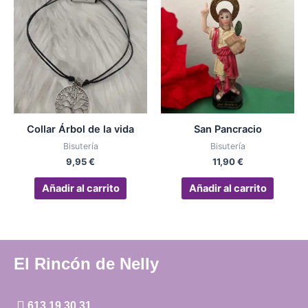
Collar Árbol de la vida
San Pancracio
Bisutería
Bisutería
9,95
€
11,90
€
Añadir al carrito
Añadir al carrito
El Rincón de Nelly
613 19 30 31