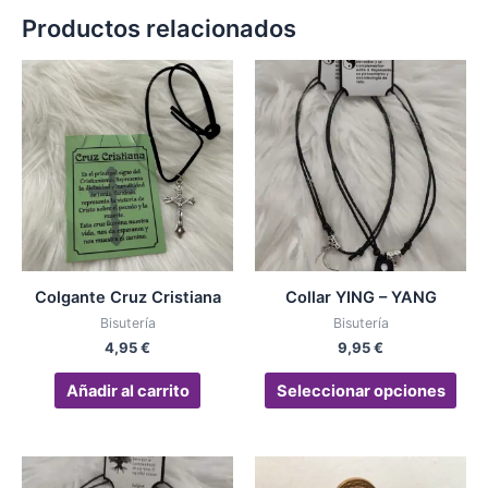
Productos relacionados
Est
pro
tien
múlt
vari
Las
opc
se
pue
Colgante Cruz Cristiana
Collar YING – YANG
eleg
Bisutería
Bisutería
en
4,95
€
9,95
€
la
pág
Añadir al carrito
Seleccionar opciones
de
pro