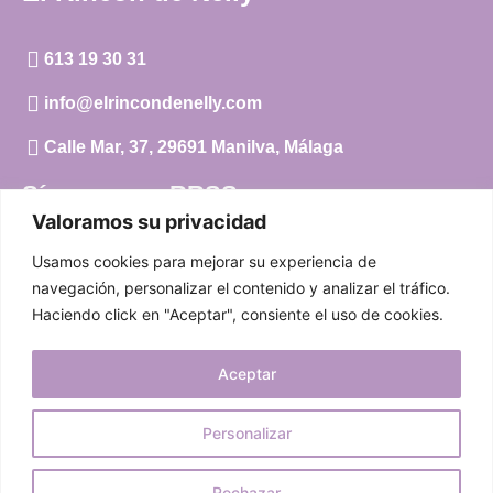
613 19 30 31
info@elrincondenelly.com
Calle Mar, 37, 29691 Manilva, Málaga
Síguenos en RRSS
Valoramos su privacidad
Instagram
Usamos cookies para mejorar su experiencia de
Facebook
navegación, personalizar el contenido y analizar el tráfico.
Haciendo click en "Aceptar", consiente el uso de cookies.
Carrito
Aceptar
Mi cuenta
Aviso Legal
|
Política de privacidad
|
Política de cookies
Personalizar
© 2024 El Rincón de Nelly. Todos los derechos reservados.
Rechazar