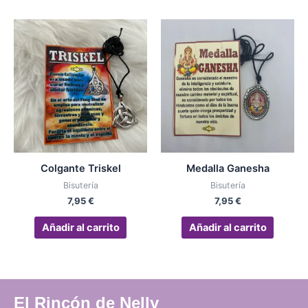
pro
Colgante Triskel
Medalla Ganesha
Bisutería
Bisutería
7,95
€
7,95
€
Añadir al carrito
Añadir al carrito
El Rincón de Nelly