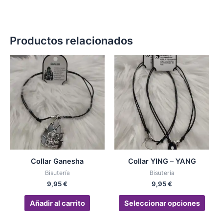
Productos relacionados
Est
pro
tien
múlt
vari
Las
opc
se
pue
Collar Ganesha
Collar YING – YANG
eleg
Bisutería
Bisutería
en
9,95
€
9,95
€
la
pág
Añadir al carrito
Seleccionar opciones
de