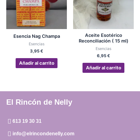
Aceite Esotérico
Esencia Nag Champa
Reconciliación ( 15 ml)
Esencias
Esencias
3,95
€
6,95
€
Añadir al carrito
Añadir al carrito
El Rincón de Nelly
613 19 30 31
info@elrincondenelly.com