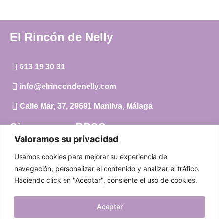
El Rincón de Nelly
613 19 30 31
info@elrincondenelly.com
Calle Mar, 37, 29691 Manilva, Málaga
Síguenos en RRSS
Valoramos su privacidad
Instagram
Usamos cookies para mejorar su experiencia de
Facebook
navegación, personalizar el contenido y analizar el tráfico.
Haciendo click en "Aceptar", consiente el uso de cookies.
Carrito
Aceptar
Mi cuenta