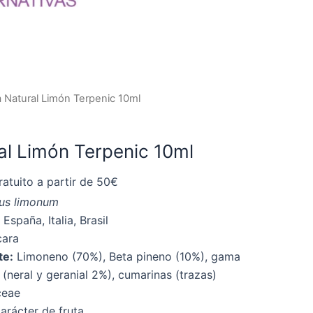
 Natural Limón Terpenic 10ml
al Limón Terpenic 10ml
atuito a partir de 50€
rus limonum
España, Italia, Brasil
ara
te:
Limoneno (70%), Beta pineno (10%), gama
s (neral y geranial 2%), cumarinas (trazas)
ceae
rácter de fruta