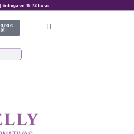
Entrega en 48-72 horas
Terpenic
10ml
cantidad
Cart
0,00
€
0