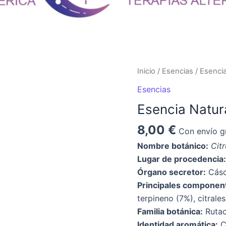
Esencia
Inicio
/
Esencias
/ Esencia
Natural
Esencias
Limón
Esencia Natur
Terpenic
10ml
8,00
€
Con envío gr
cantidad
Nombre botánico:
Cit
Lugar de procedencia:
Órgano secretor:
Cásc
Principales componen
terpineno (7%), citrale
Familia botánica:
Ruta
Identidad aromática:
Ca