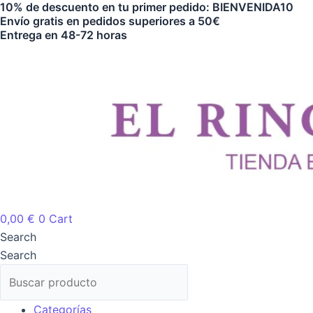
10% de descuento en tu primer pedido: BIENVENIDA10
Ir
Esencia
Envío gratis en pedidos superiores a 50€
al
Natural
Entrega en 48-72 horas
contenido
Mirto
Verde
Terpenic
10ml
cantidad
0,00
€
0
Cart
Search
Search
Categorías