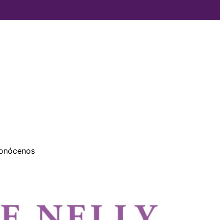
Limonero
(Serpol)
Terpenic
5ml
cantidad
onócenos