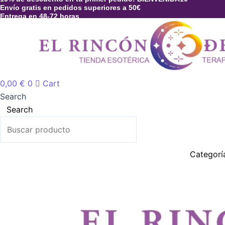
Ir
Envío gratis en pedidos superiores a 50€
Entrega en 48-72 horas
al
contenido
0,00
€
0
Cart
Search
Search
Categorí