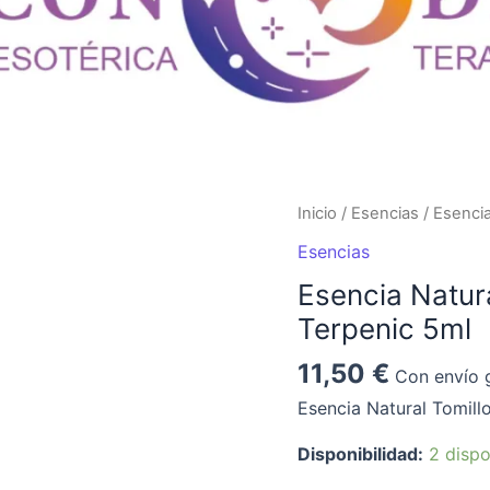
Esencia
Inicio
/
Esencias
/ Esencia
Natural
Esencias
Tomillo
Esencia Natur
Limonero
Terpenic 5ml
(Serpol)
Terpenic
11,50
€
Con envío g
5ml
Esencia Natural Tomill
cantidad
Disponibilidad:
2 dispo