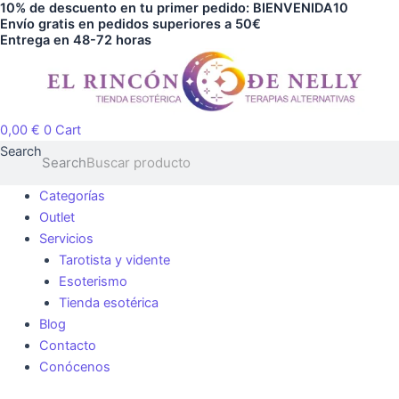
10% de descuento en tu primer pedido: BIENVENIDA10
Ir
Young
Envío gratis en pedidos superiores a 50€
al
Entrega en 48-72 horas
living
contenido
cantidad
0,00
€
0
Cart
Search
Search
Categorías
Outlet
Servicios
Tarotista y vidente
Esoterismo
Tienda esotérica
Blog
Contacto
Conócenos