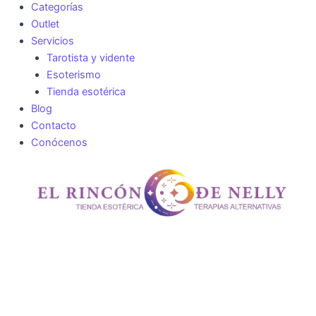
Categorías
Outlet
Servicios
Tarotista y vidente
Esoterismo
Tienda esotérica
Blog
Contacto
Conócenos
Esencia
Pura
Panaway
Young
living
cantidad