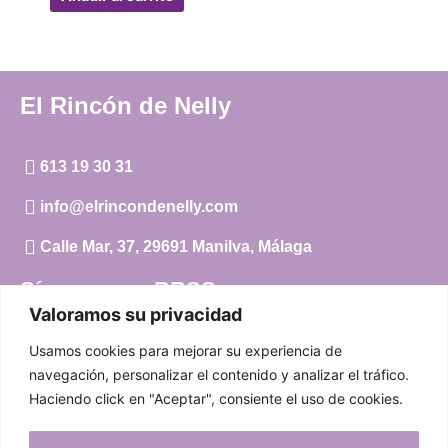
El Rincón de Nelly
613 19 30 31
info@elrincondenelly.com
Calle Mar, 37, 29691 Manilva, Málaga
Síguenos en RRSS
Valoramos su privacidad
Instagram
Usamos cookies para mejorar su experiencia de
Facebook
navegación, personalizar el contenido y analizar el tráfico.
Haciendo click en "Aceptar", consiente el uso de cookies.
Carrito