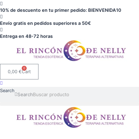
Ir
Sac
10% de descuento en tu primer pedido: BIENVENIDA10
al
cantidad
contenido
Envío gratis en pedidos superiores a 50€
Entrega en 48-72 horas
0
0,00
€
Cart
Search
Search
Incienso