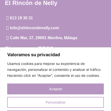
El Rincón de Nelly
613 19 30 31
info@elrincondenelly.com
Calle Mar, 37, 29691 Manilva, Málaga
Síguenos en RRSS
Valoramos su privacidad
Instagram
Usamos cookies para mejorar su experiencia de
Facebook
navegación, personalizar el contenido y analizar el tráfico.
Haciendo click en "Aceptar", consiente el uso de cookies.
Carrito
Aceptar
Mi cuenta
Aviso Legal
|
Política de privacidad
|
Política de cookies
Personalizar