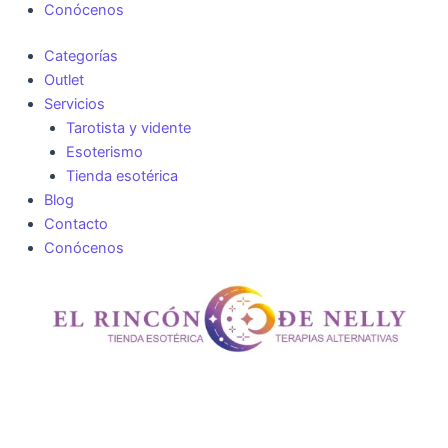
Conócenos
Categorías
Outlet
Servicios
Tarotista y vidente
Esoterismo
Tienda esotérica
Blog
Contacto
Conócenos
Incienso
conos
Sandalo
Sac