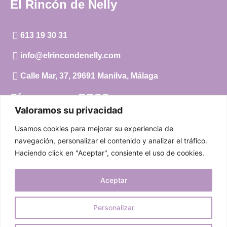
El Rincón de Nelly
613 19 30 31
info@elrincondenelly.com
Calle Mar, 37, 29691 Manilva, Málaga
Síguenos en RRSS
Valoramos su privacidad
Instagram
Usamos cookies para mejorar su experiencia de
Facebook
navegación, personalizar el contenido y analizar el tráfico.
Haciendo click en "Aceptar", consiente el uso de cookies.
Carrito
Aceptar
Mi cuenta
Aviso Legal
|
Política de privacidad
|
Política de cookies
Personalizar