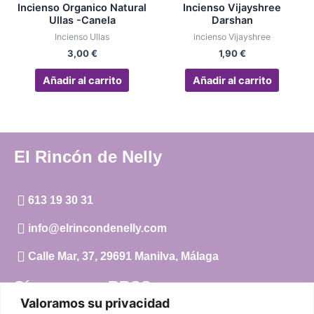
Incienso Organico Natural
Incienso Vijayshree
Ullas -Canela
Darshan
Incienso Ullas
incienso Vijayshree
3,00
€
1,90
€
Añadir al carrito
Añadir al carrito
El Rincón de Nelly
613 19 30 31
info@elrincondenelly.com
Calle Mar, 37, 29691 Manilva, Málaga
Síguenos en RRSS
Valoramos su privacidad