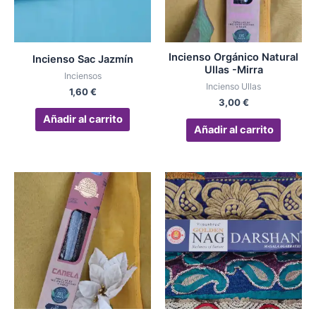
Incienso Orgánico Natural
Incienso Sac Jazmín
Ullas -Mirra
Inciensos
Incienso Ullas
1,60
€
3,00
€
Añadir al carrito
Añadir al carrito