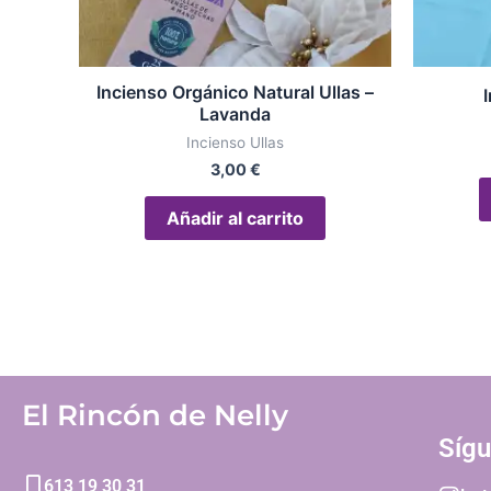
Incienso Orgánico Natural Ullas –
Lavanda
Incienso Ullas
3,00
€
Añadir al carrito
El Rincón de Nelly
Síg
613 19 30 31