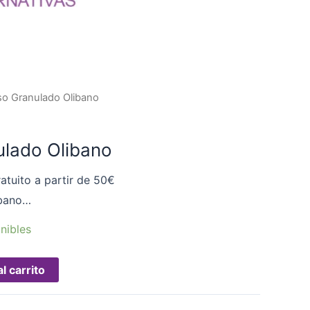
so Granulado Olibano
ulado Olibano
atuito a partir de 50€
ibano…
nibles
l carrito