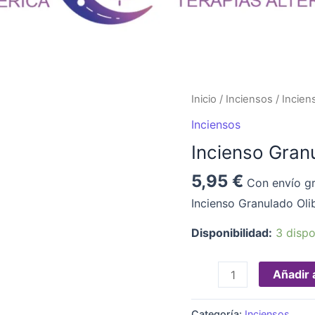
Incienso
Inicio
/
Inciensos
/ Incien
Granulado
Inciensos
Olibano
Incienso Gran
cantidad
5,95
€
Con envío gr
Incienso Granulado Ol
Disponibilidad:
3 dispo
Añadir a
Categoría:
Inciensos