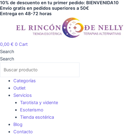
10% de descuento en tu primer pedido: BIENVENIDA10
Ir
Santo
Envío gratis en pedidos superiores a 50€
al
Entrega en 48-72 horas
cantidad
contenido
0,00
€
0
Cart
Search
Search
Categorías
Outlet
Servicios
Tarotista y vidente
Esoterismo
Tienda esotérica
Blog
Contacto