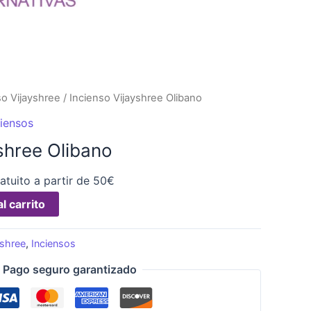
so Vijayshree
/ Incienso Vijayshree Olibano
ciensos
shree Olibano
atuito a partir de 50€
l carrito
yshree
,
Inciensos
Pago seguro garantizado