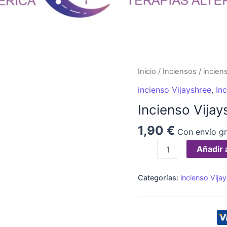
Incienso
Inicio
/
Inciensos
/
incien
Vijayshree
incienso Vijayshree
,
In
Olibano
Incienso Vijay
cantidad
1,90
€
Con envío gr
Añadir a
Categorías:
incienso Vija