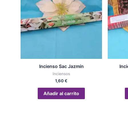
Incienso Sac Jazmín
Inc
Inciensos
1,60
€
Añadir al carrito