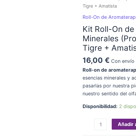
On
Tigre + Amatista
de
Roll-On de Aromaterapi
Aromaterapia
Kit Roll-On d
y
Minerales (Pro
Vibraciones
Minerales
Tigre + Amati
(Protege
16,00
€
Con envío 
del
mal
Roll-on de aromaterap
de
esencias minerales y ac
ojo)
pasarlas por nuestra pi
+
nuestro sentido del olfa
Ojo
Disponibilidad:
2 dispo
de
Tigre
Añadir a
+
Amatista