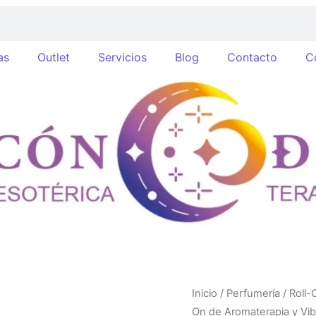
as
Outlet
Servicios
Blog
Contacto
C
Kit
Inicio
/
Perfumería
/
Roll-
Roll-
On de Aromaterapia y Vib