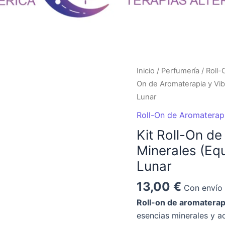
Kit
Inicio
/
Perfumería
/
Roll-
Roll-
On de Aromaterapia y Vib
On
Lunar
de
Roll-On de Aromaterapi
Aromaterapia
Kit Roll-On d
y
Minerales (Equ
Vibraciones
Minerales
Lunar
(Equilibra
13,00
€
Con envío 
las
emociones)
Roll-on de aromaterap
+
esencias minerales y ac