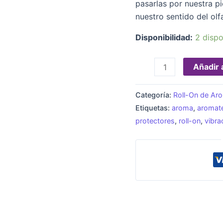
Piedra
pasarlas por nuestra pi
Lunar
nuestro sentido del olfa
cantidad
Disponibilidad:
2 dispo
Añadir a
Categoría:
Roll-On de Aro
Etiquetas:
aroma
,
aromate
protectores
,
roll-on
,
vibra