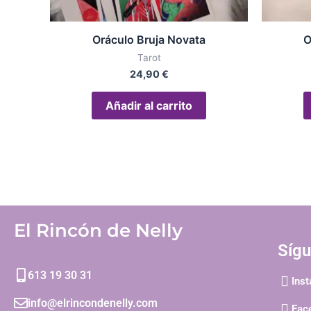
Oráculo Bruja Novata
O
Tarot
24,90
€
Añadir al carrito
El Rincón de Nelly
Síg
613 19 30 31
Ins
info@elrincondenelly.com
Fac