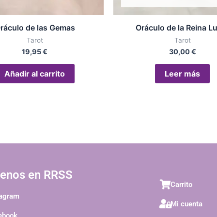
ráculo de las Gemas
Oráculo de la Reina L
Tarot
Tarot
19,95
€
30,00
€
Añadir al carrito
Leer más
uenos en RRSS
Carrito
tagram
Mi cuenta
ebook