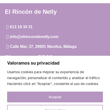
El Rincón de Nelly
613 19 30 31
info@elrincondenelly.com
Calle Mar, 37, 29691 Manilva, Málaga
Síguenos en RRSS
Valoramos su privacidad
Instagram
Usamos cookies para mejorar su experiencia de
Facebook
navegación, personalizar el contenido y analizar el tráfico.
Haciendo click en "Aceptar", consiente el uso de cookies.
Carrito
Aceptar
Mi cuenta
Aviso Legal
|
Política de privacidad
|
Política de cookies