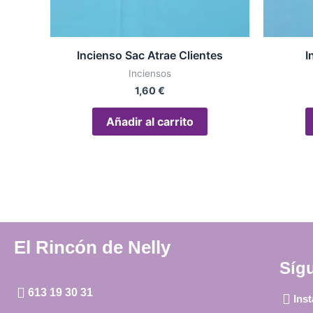
Incienso Sac Atrae Clientes
I
Inciensos
1,60
€
Añadir al carrito
El Rincón de Nelly
Síg
613 19 30 31
Ins