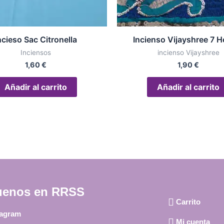
ncieso Sac Citronella
Incienso Vijayshree 7 H
Inciensos
incienso Vijayshree
1,60
€
1,90
€
Añadir al carrito
Añadir al carrito
uenos en RRSS
Carrito
tagram
Mi cuenta