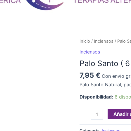
Palo
Inicio
/
Inciensos
/ Palo S
Santo
Inciensos
(
Palo Santo ( 6
6
und).
7,95
€
Con envío gr
Natural
Palo Santo Natural, pa
cantidad
Disponibilidad:
6 dispo
Añadir a
Categoría:
Inciensos