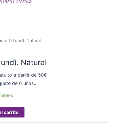
anto ( 6 und). Natural
 und). Natural
atuito a partir de 50€
quete de 6 unds..
nibles
l carrito