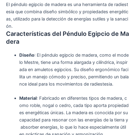
El
péndulo
egipcio
de
madera
es
una
herramienta
de
radiest
esia
que
combina
diseño
simbólico
y
propiedades
energétic
as,
utilizado
para
la
detección
de
energías
sutiles
y
la
sanaci
ón.
Características
del
Péndulo
Egipcio
de
Ma
dera
Diseño
:
El
péndulo
egipcio
de
madera,
como
el
mode
lo
Mestre,
tiene
una
forma
alargada
y
cilíndrica,
inspir
ada
en
amuletos
egipcios.
Su
diseño
ergonómico
faci
lita
un
manejo
cómodo
y
preciso,
permitiendo
un
bala
nce
ideal
para
los
movimientos
de
radiestesia.
Material
:
Fabricado
en
diferentes
tipos
de
madera,
c
omo
roble,
nogal
o
cedro,
cada
tipo
aporta
propiedad
es
energéticas
únicas.
La
madera
es
conocida
por
su
capacidad
para
resonar
con
las
energías
de
la
tierra
y
absorber
energías,
lo
que
lo
hace
especialmente
útil
en
prácticas
de
sanación
y
armonización.