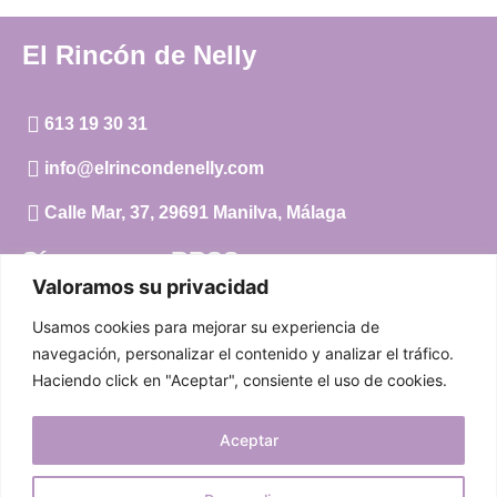
El Rincón de Nelly
613 19 30 31
info@elrincondenelly.com
Calle Mar, 37, 29691 Manilva, Málaga
Síguenos en RRSS
Valoramos su privacidad
Instagram
Usamos cookies para mejorar su experiencia de
Facebook
navegación, personalizar el contenido y analizar el tráfico.
Haciendo click en "Aceptar", consiente el uso de cookies.
Carrito
Aceptar
Mi cuenta
Aviso Legal
|
Política de privacidad
|
Política de cookies