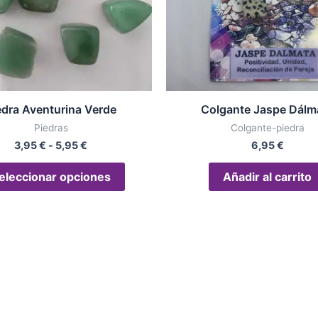
opciones
se
pueden
elegir
en
la
edra Aventurina Verde
Colgante Jaspe Dálm
página
Piedras
Colgante-piedra
de
3,95
€
-
5,95
€
6,95
€
producto
eleccionar opciones
Añadir al carrito