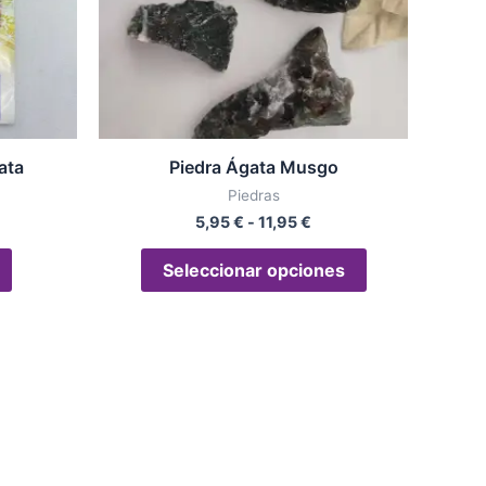
opciones
se
pueden
elegir
en
la
ata
Piedra Ágata Musgo
página
Piedras
de
5,95
€
-
11,95
€
producto
Seleccionar opciones