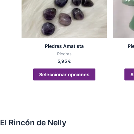
opciones
se
pueden
elegir
en
la
Piedras Amatista
Pi
página
Piedras
de
5,95
€
producto
Seleccionar opciones
S
El Rincón de Nelly