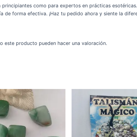
 principiantes como para expertos en prácticas esotéricas
a de forma efectiva. ¡Haz tu pedido ahora y siente la difer
o este producto pueden hacer una valoración.
Rango
Este
de
producto
precios:
desde
tiene
3,95 €
múltiples
hasta
variantes.
5,95 €
Las