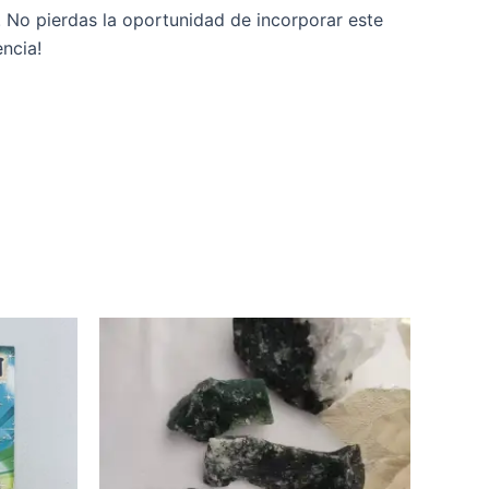
. No pierdas la oportunidad de incorporar este
encia!
Rango
Este
de
producto
precios:
desde
tiene
5,95 €
múltiples
hasta
variantes.
11,95 €
Las