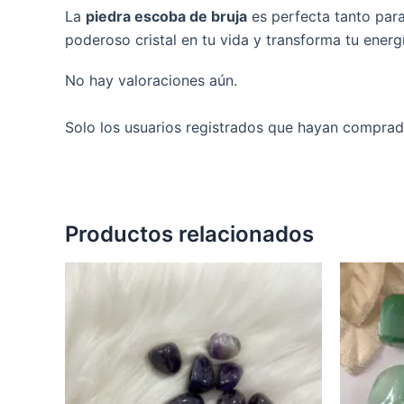
La
piedra escoba de bruja
es perfecta tanto para
poderoso cristal en tu vida y transforma tu energí
No hay valoraciones aún.
Solo los usuarios registrados que hayan comprad
Productos relacionados
Este
producto
tiene
múltiples
variantes.
Las