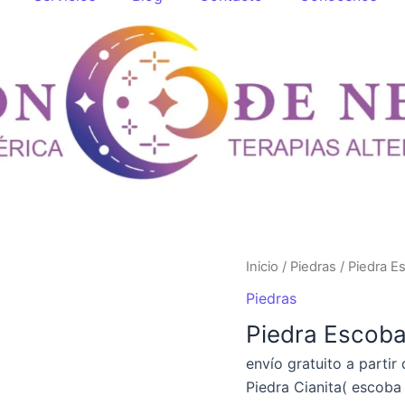
Piedra
Inicio
/
Piedras
/ Piedra Es
Escoba
Piedras
de
Piedra Escoba 
Bruja
(Cianita)
envío gratuito a partir
cantidad
Piedra Cianita( escoba