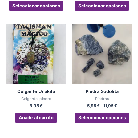
página
pág
Seleccionar opciones
Seleccionar opciones
de
de
producto
pro
Rango
Est
de
pro
precios:
desde
tien
5,95 €
múlt
hasta
vari
11,95 €
Las
opc
se
pue
Colgante Unakita
Piedra Sodolita
eleg
Colgante-piedra
Piedras
en
6,95
€
5,95
€
-
11,95
€
la
pág
Añadir al carrito
Seleccionar opciones
de
pro