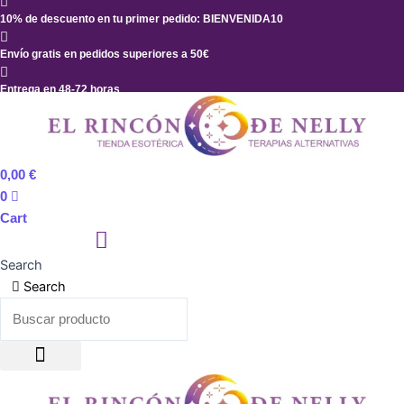
Ir
10% de descuento en tu primer pedido: BIENVENIDA10
al
contenido
Envío gratis en pedidos superiores a 50€
Entrega en 48-72 horas
0,00
€
0
Cart
Search
Search