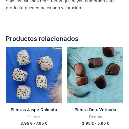
Solo los usuarios registrados que hayan comprado este
producto pueden hacer una valoración.
Productos relacionados
Rango
Rango
Este
Est
de
de
producto
pro
precios:
precios:
desde
tiene
desde
tien
3,95 €
3,95 €
múltiples
múlt
hasta
hasta
variantes.
vari
7,95 €
5,95 €
Las
Las
opciones
opc
se
se
pueden
pue
Piedras Jaspe Dalmata
Piedra Onix Veteada
elegir
eleg
Piedras
Piedras
en
en
3,95
€
-
7,95
€
3,95
€
-
5,95
€
la
la