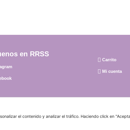
uenos en RRSS
Carrito
tagram
Mi cuenta
ebook
Aviso Legal
|
Política de privacidad
|
Política de cookies
alizar el contenido y analizar el tráfico. Haciendo click en "Acepta
© 2024 El Rincón de Nelly. Todos los derechos reservados.