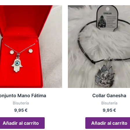
onjunto Mano Fátima
Collar Ganesha
Bisutería
Bisutería
9,95
€
9,95
€
Añadir al carrito
Añadir al carrito