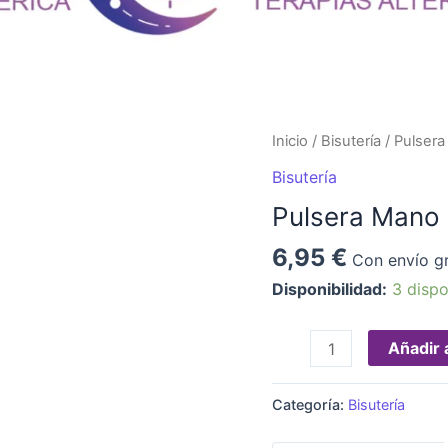
Pulsera
Inicio
/
Bisutería
/ Pulser
Mano
Bisutería
de
Pulsera Mano 
Fátima
cantidad
6,95
€
Con envío gr
Disponibilidad:
3 dispo
Añadir a
Categoría:
Bisutería