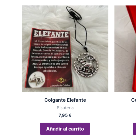
Colgante Elefante
C
Bisutería
7,95
€
Añadir al carrito