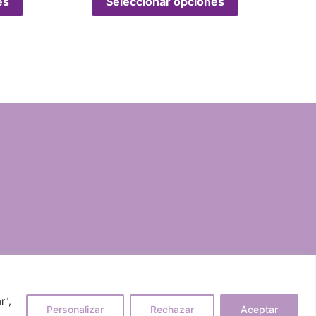
es
Seleccionar opciones
r",
Personalizar
Rechazar
Aceptar