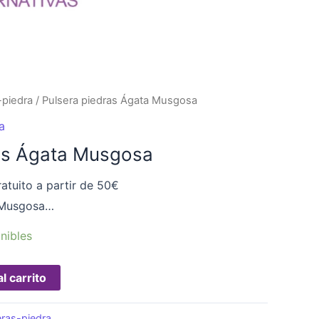
-piedra
/ Pulsera piedras Ágata Musgosa
a
as Ágata Musgosa
atuito a partir de 50€
a Musgosa…
nibles
l carrito
eras-piedra