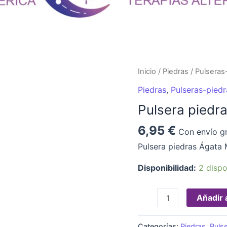
Pulsera
Inicio
/
Piedras
/
Pulseras
piedras
Piedras
,
Pulseras-piedr
Ágata
Pulsera piedr
Musgosa
cantidad
6,95
€
Con envío gr
Pulsera piedras Ágat
Disponibilidad:
2 dispo
Añadir a
Categorías:
Piedras
,
Puls