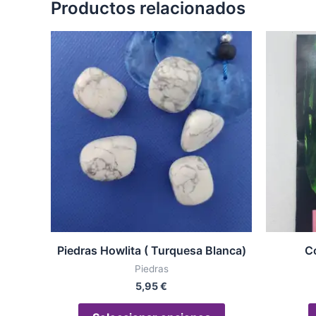
Productos relacionados
Este
producto
tiene
múltiples
variantes.
Las
opciones
se
pueden
elegir
en
la
Piedras Howlita ( Turquesa Blanca)
C
página
Piedras
de
5,95
€
producto