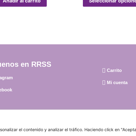
Añadir al carrito
Seleccionar opcion
uenos en RRSS
Carrito
tagram
Mi cuenta
ebook
Aviso Legal
|
Política de privacidad
|
Política de cookies
alizar el contenido y analizar el tráfico. Haciendo click en "Acepta
© 2024 El Rincón de Nelly. Todos los derechos reservados.