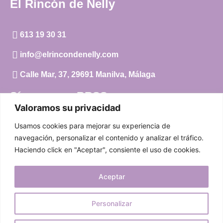
El Rincón de Nelly
613 19 30 31
info@elrincondenelly.com
Calle Mar, 37, 29691 Manilva, Málaga
Síguenos en RRSS
Valoramos su privacidad
Instagram
Usamos cookies para mejorar su experiencia de
Facebook
navegación, personalizar el contenido y analizar el tráfico.
Haciendo click en "Aceptar", consiente el uso de cookies.
Carrito
Aceptar
Mi cuenta
Aviso Legal
|
Política de privacidad
|
Política de cookies
Personalizar