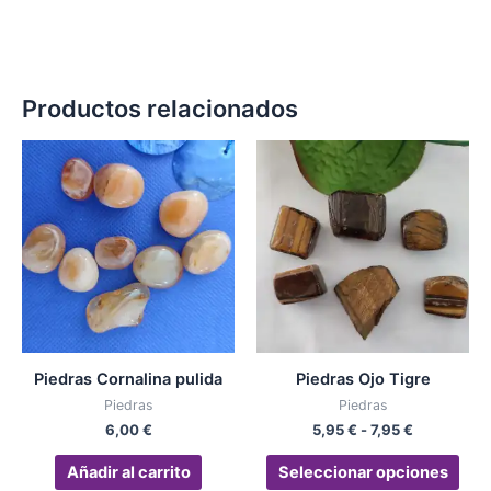
Productos relacionados
Rango
Est
de
pro
precios:
desde
tien
5,95 €
múlt
hasta
vari
7,95 €
Las
opc
se
pue
Piedras Cornalina pulida
Piedras Ojo Tigre
eleg
Piedras
Piedras
en
6,00
€
5,95
€
-
7,95
€
la
pág
Añadir al carrito
Seleccionar opciones