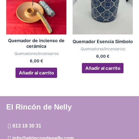
Quemador de incienso de
Quemador Esencia Símbolo
cerámica
Quemadores/Incensarios
Quemadores/Incensarios
6,00
€
6,00
€
Añadir al carrito
Añadir al carrito
El Rincón de Nelly
613 19 30 31
info@elrincondenelly.com