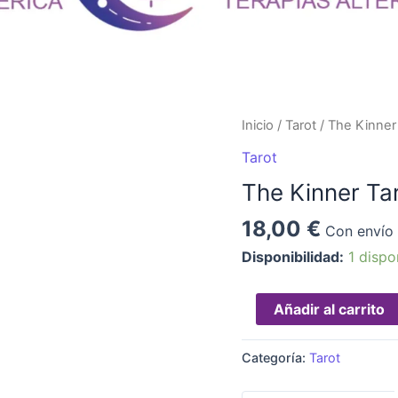
The
Inicio
/
Tarot
/ The Kinner
Kinner
Tarot
Tarot
The Kinner Ta
Español
cantidad
18,00
€
Con envío 
Disponibilidad:
1 dispo
Añadir al carrito
Categoría:
Tarot