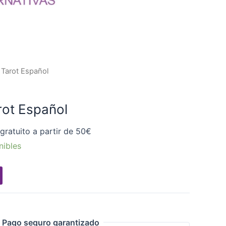
 Tarot Español
rot Español
gratuito a partir de 50€
nibles
Pago seguro garantizado