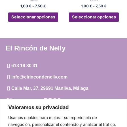
en
en
1,00
€
-
7,50
€
1,00
€
-
7,50
€
la
la
página
pág
Seleccionar opciones
Seleccionar opciones
de
de
producto
pro
El Rincón de Nelly
613 19 30 31
info@elrincondenelly.com
Calle Mar, 37, 29691 Manilva, Málaga
Síguenos en RRSS
Valoramos su privacidad
Instagram
Usamos cookies para mejorar su experiencia de
Facebook
navegación, personalizar el contenido y analizar el tráfico.