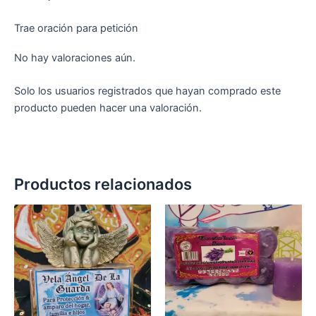
Trae oración para petición
No hay valoraciones aún.
Solo los usuarios registrados que hayan comprado este
producto pueden hacer una valoración.
Productos relacionados
Rango
Est
de
pro
precios:
desde
tien
1,00 €
múlt
hasta
vari
7,50 €
Las
opc