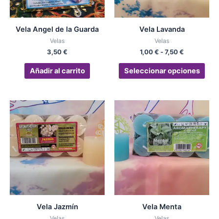
se
pue
Vela Angel de la Guarda
Vela Lavanda
eleg
Velas
Velas
en
3,50
€
1,00
€
-
7,50
€
la
pág
Añadir al carrito
Seleccionar opciones
de
pro
Rango
Rango
Este
Est
de
de
producto
pro
precios:
precios:
desde
tiene
desde
tien
1,00 €
1,00 €
múltiples
múlt
hasta
hasta
variantes.
vari
7,50 €
7,50 €
Las
Las
opciones
opc
se
se
pueden
pue
Vela Jazmín
Vela Menta
elegir
eleg
Velas
Velas