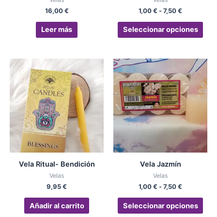
en
16,00
€
1,00
€
-
7,50
€
la
pág
Leer más
Seleccionar opciones
de
pro
Rango
Est
de
pro
precios:
desde
tien
1,00 €
múlt
hasta
vari
7,50 €
Las
opc
se
pue
Vela Ritual- Bendición
Vela Jazmín
eleg
Velas
Velas
en
9,95
€
1,00
€
-
7,50
€
la
pág
Añadir al carrito
Seleccionar opciones
de