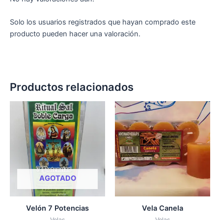
Solo los usuarios registrados que hayan comprado este
producto pueden hacer una valoración.
Productos relacionados
Rango
Est
de
pro
precios:
desde
tien
1,00 €
múlt
hasta
vari
7,50 €
Las
opc
AGOTADO
se
pue
Velón 7 Potencias
Vela Canela
eleg
Velas
Velas