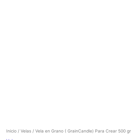
en
Grano
(
GrainCandle)
Para
Crear
500
gr
cantidad
Inicio
/
Velas
/ Vela en Grano ( GrainCandle) Para Crear 500 gr