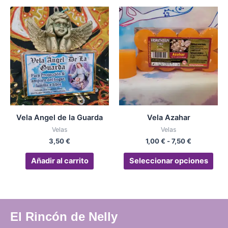
Rango
Est
de
pro
precios:
desde
tien
1,00 €
múlt
hasta
vari
7,50 €
Las
opc
se
pue
Vela Angel de la Guarda
Vela Azahar
eleg
Velas
Velas
en
3,50
€
1,00
€
-
7,50
€
la
pág
Añadir al carrito
Seleccionar opciones
de
pro
El Rincón de Nelly