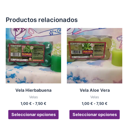
Productos relacionados
Rango
Rango
Este
Est
de
de
producto
pro
precios:
precios:
desde
tiene
desde
tien
1,00 €
1,00 €
múltiples
múlt
hasta
hasta
variantes.
vari
7,50 €
7,50 €
Las
Las
opciones
opc
se
se
pueden
pue
Vela Hierbabuena
Vela Aloe Vera
elegir
eleg
Velas
Velas
en
en
1,00
€
-
7,50
€
1,00
€
-
7,50
€
la
la
página
pág
Seleccionar opciones
Seleccionar opciones
de
de
producto
pro