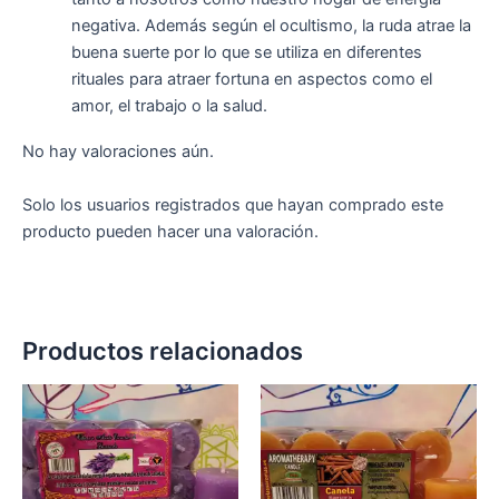
negativa. Además según el ocultismo, la ruda atrae la
buena suerte por lo que se utiliza en diferentes
rituales para atraer fortuna en aspectos como el
amor, el trabajo o la salud.
No hay valoraciones aún.
Solo los usuarios registrados que hayan comprado este
producto pueden hacer una valoración.
Productos relacionados
Rango
Rango
Este
Est
de
de
producto
pro
precios:
precios:
desde
tiene
desde
tien
1,00 €
1,00 €
múltiples
múlt
hasta
hasta