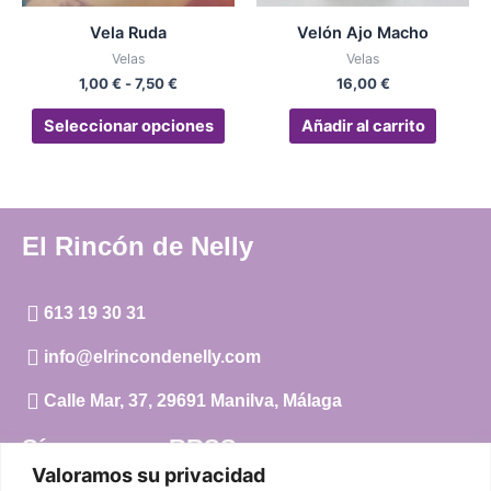
pueden
Vela Ruda
Velón Ajo Macho
elegir
Velas
Velas
en
1,00
€
-
7,50
€
16,00
€
la
página
Seleccionar opciones
Añadir al carrito
de
producto
El Rincón de Nelly
613 19 30 31
info@elrincondenelly.com
Calle Mar, 37, 29691 Manilva, Málaga
Síguenos en RRSS
Valoramos su privacidad