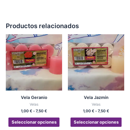
Productos relacionados
Rango
Rango
Este
Est
de
de
producto
pro
precios:
precios:
desde
tiene
desde
tien
1,00 €
1,00 €
múltiples
múlt
hasta
hasta
variantes.
vari
7,50 €
7,50 €
Las
Las
opciones
opc
se
se
pueden
pue
Vela Geranio
Vela Jazmín
elegir
eleg
Velas
Velas
en
en
1,00
€
-
7,50
€
1,00
€
-
7,50
€
la
la
página
pág
Seleccionar opciones
Seleccionar opciones
de
de