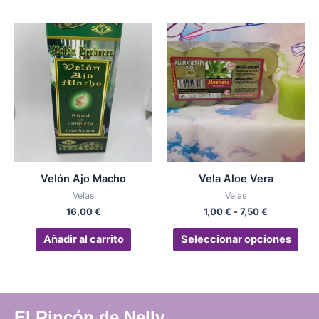
producto
pro
Rango
Est
de
pro
precios:
desde
tien
1,00 €
múlt
hasta
vari
7,50 €
Las
opc
se
pue
Velón Ajo Macho
Vela Aloe Vera
eleg
Velas
Velas
en
16,00
€
1,00
€
-
7,50
€
la
pág
Añadir al carrito
Seleccionar opciones
de
pro
El Rincón de Nelly