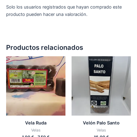
Solo los usuarios registrados que hayan comprado este
producto pueden hacer una valoración.
Productos relacionados
Rango
Este
de
producto
precios:
desde
tiene
1,00 €
múltiples
hasta
variantes.
7,50 €
Las
opciones
se
pueden
Vela Ruda
Velón Palo Santo
elegir
Velas
Velas
en