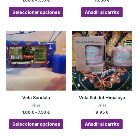
1,00
€
-
7,50
€
16,00
€
la
página
Seleccionar opciones
Añadir al carrito
de
producto
Rango
Este
de
producto
precios:
desde
tiene
1,00 €
múltiples
hasta
variantes.
7,50 €
Las
opciones
se
pueden
Vela Sandalo
Vela Sal del Himalaya
elegir
Velas
Velas
en
1,00
€
-
7,50
€
9,95
€
la
página
Seleccionar opciones
Añadir al carrito
de
producto