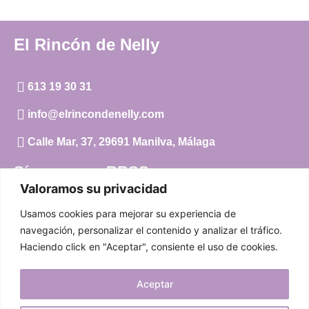
El Rincón de Nelly
613 19 30 31
info@elrincondenelly.com
Calle Mar, 37, 29691 Manilva, Málaga
Síguenos en RRSS
Valoramos su privacidad
Instagram
Usamos cookies para mejorar su experiencia de
Facebook
navegación, personalizar el contenido y analizar el tráfico.
Haciendo click en "Aceptar", consiente el uso de cookies.
Carrito
Aceptar
Mi cuenta