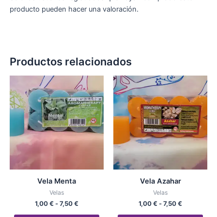
producto pueden hacer una valoración.
Productos relacionados
Rango
Rango
Este
Est
de
de
producto
pro
precios:
precios:
desde
tiene
desde
tien
1,00 €
1,00 €
múltiples
múlt
hasta
hasta
variantes.
vari
7,50 €
7,50 €
Las
Las
opciones
opc
se
se
pueden
pue
Vela Menta
Vela Azahar
elegir
eleg
Velas
Velas
en
en
1,00
€
-
7,50
€
1,00
€
-
7,50
€
la
la