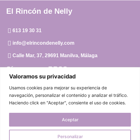
El Rincón de Nelly
613 19 30 31
info@elrincondenelly.com
Calle Mar, 37, 29691 Manilva, Málaga
Síguenos en RRSS
Valoramos su privacidad
Instagram
Usamos cookies para mejorar su experiencia de
Facebook
navegación, personalizar el contenido y analizar el tráfico.
Haciendo click en "Aceptar", consiente el uso de cookies.
Carrito
Aceptar
Mi cuenta
Aviso Legal
|
Política de privacidad
|
Política de cookies
Personalizar