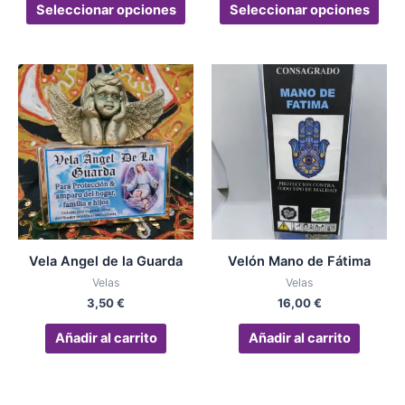
página
pág
Seleccionar opciones
Seleccionar opciones
de
de
producto
pro
Vela Angel de la Guarda
Velón Mano de Fátima
Velas
Velas
3,50
€
16,00
€
Añadir al carrito
Añadir al carrito